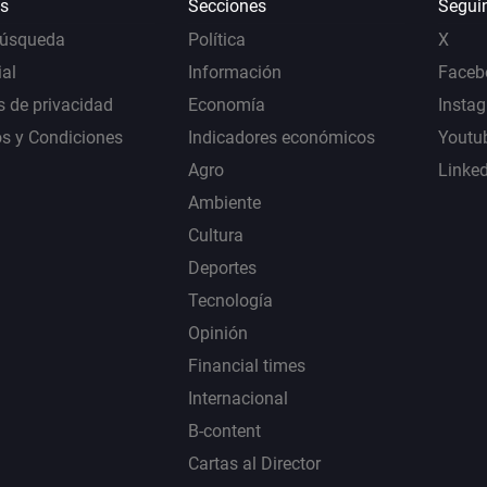
s
Secciones
Segui
Búsqueda
Política
X
al
Información
Faceb
s de privacidad
Economía
Insta
s y Condiciones
Indicadores económicos
Youtu
Agro
Linke
Ambiente
Cultura
Deportes
Tecnología
Opinión
Financial times
Internacional
B-content
Cartas al Director