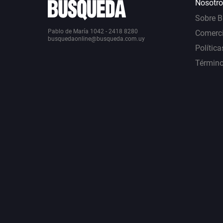
Nosotro
Sobre 
Pablo de María 1042 - 2418 8280
Comerci
busquedaonline@busqueda.com.uy
Política
Término