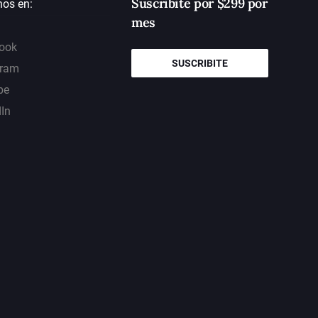
Suscribite por $299 por
nos en:
mes
ook
SUSCRIBITE
gram
be
dIn