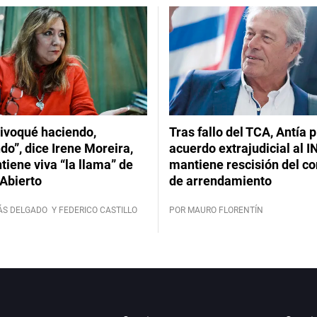
ivoqué haciendo,
Tras fallo del TCA, Antía 
do”, dice Irene Moreira,
acuerdo extrajudicial al I
iene viva “la llama” de
mantiene rescisión del co
Abierto
de arrendamiento
ÁS DELGADO
Y FEDERICO CASTILLO
POR MAURO FLORENTÍN