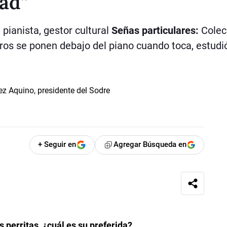
dad”
 pianista, gestor cultural
Señas particulares:
Colec
rros se ponen debajo del piano cuando toca, estudi
+ Seguir en
Agregar Búsqueda en
 perritas, ¿cuál es su preferida?