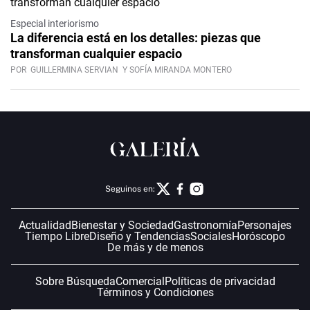
Especial interiorismo
La diferencia está en los detalles: piezas que
transforman cualquier espacio
POR
GUILLERMINA SERVIAN
Y SOFÍA MIRANDA MONTERO
Seguinos en:
Actualidad
Bienestar y Sociedad
Gastronomía
Personajes
Tiempo Libre
Diseño y Tendencias
Sociales
Horóscopo
De más y de menos
Sobre Búsqueda
Comercial
Políticas de privacidad
Términos y Condiciones