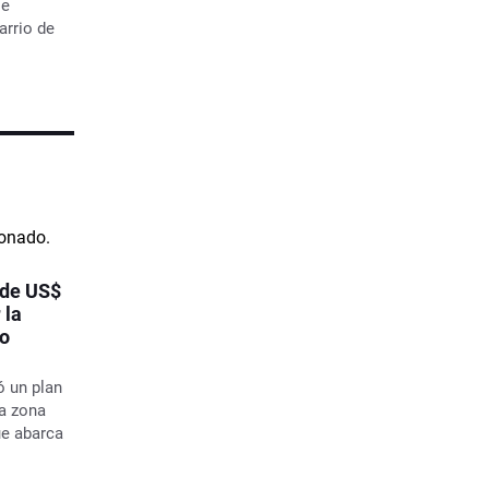
se
arrio de
 de US$
 la
io
ó un plan
la zona
ue abarca