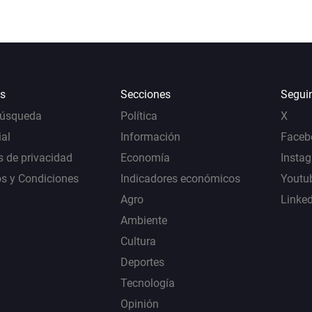
s
Secciones
Segui
Búsqueda
Política
X
al
Información
Faceb
s de privacidad
Economía
Insta
s y Condiciones
Indicadores económicos
Youtu
Agro
Linke
Ambiente
Cultura
Deportes
Tecnología
Opinión