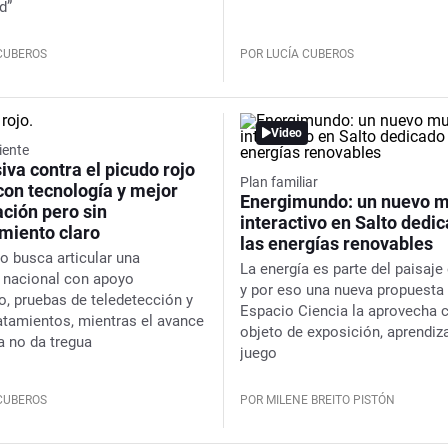
d”
 CUBEROS
POR LUCÍA CUBEROS
Video
ente
iva contra el picudo rojo
Plan familiar
con tecnología y mejor
Energimundo: un nuevo 
ción pero sin
interactivo en Salto dedi
amiento claro
las energías renovables
no busca articular una
La energía es parte del paisaje 
 nacional con apoyo
y por eso una nueva propuesta
, pruebas de teledetección y
Espacio Ciencia la aprovecha
atamientos, mientras el avance
objeto de exposición, aprendiza
a no da tregua
juego
 CUBEROS
POR MILENE BREITO PISTÓN
Video