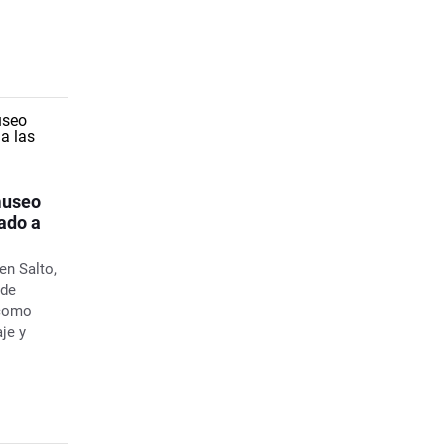
museo
cado a
en Salto,
 de
 como
je y