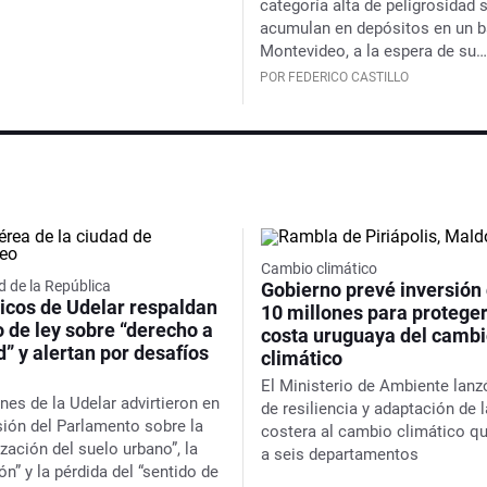
categoría alta de peligrosidad 
acumulan en depósitos en un b
Montevideo, a la espera de su
disposición final
POR FEDERICO CASTILLO
Cambio climático
d de la República
Gobierno prevé inversión
cos de Udelar respaldan
10 millones para proteger
 de ley sobre “derecho a
costa uruguaya del camb
d” y alertan por desafíos
climático
El Ministerio de Ambiente lanz
nes de la Udelar advirtieron en
de resiliencia y adaptación de 
ión del Parlamento sobre la
costera al cambio climático q
ización del suelo urbano”, la
a seis departamentos
ón” y la pérdida del “sentido de