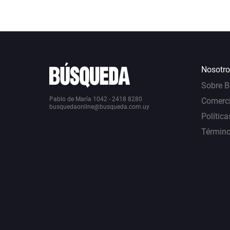
Nosotro
Sobre 
Pablo de María 1042 - 2418 8280
Comerci
busquedaonline@busqueda.com.uy
Política
Término