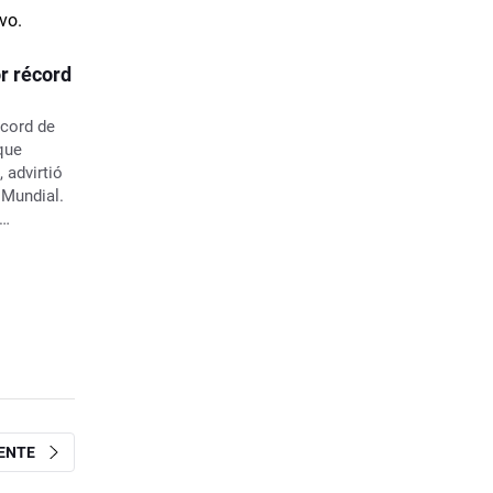
r récord
écord de
que
 advirtió
 Mundial.
o
ando un
e 1960
IENTE