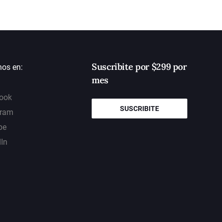
Suscribite por $299 por
nos en:
mes
ook
SUSCRIBITE
gram
be
dIn