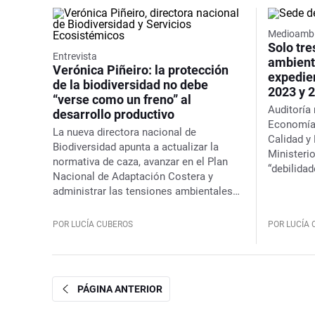
Medioambi
Solo tre
Entrevista
ambient
Verónica Piñeiro: la protección
expedie
de la biodiversidad no debe
2023 y 
“verse como un freno” al
Auditoría 
desarrollo productivo
Economía 
La nueva directora nacional de
Calidad y
Biodiversidad apunta a actualizar la
Ministeri
normativa de caza, avanzar en el Plan
“debilidad
Nacional de Adaptación Costera y
seguimien
administrar las tensiones ambientales
como en la
del Estado
informaci
POR LUCÍA CUBEROS
POR LUCÍA
PÁGINA ANTERIOR