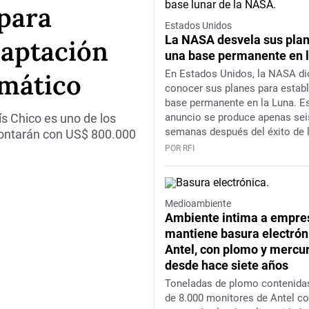
 para
Estados Unidos
La NASA desvela sus pla
daptación
una base permanente en 
En Estados Unidos, la NASA di
imático
conocer sus planes para estab
base permanente en la Luna. E
ís Chico es uno de los
anuncio se produce apenas sei
semanas después del éxito de 
 contarán con US$ 800.000
Artemis II, que envió una tripul
POR RFI
orbitar la Luna por primera vez
siglo
Medioambiente
Ambiente intima a empre
mantiene basura electrón
Antel, con plomo y mercur
desde hace siete años
Toneladas de plomo contenida
de 8.000 monitores de Antel c