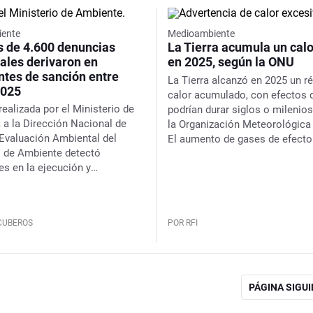
ente
Medioambiente
s de 4.600 denuncias
La Tierra acumula un calo
ales derivaron en
en 2025, según la ONU
ntes de sanción entre
La Tierra alcanzó en 2025 un r
2025
calor acumulado, con efectos 
realizada por el Ministerio de
podrían durar siglos o milenios,
a la Dirección Nacional de
la Organización Meteorológica
 Evaluación Ambiental del
El aumento de gases de efecto
o de Ambiente detectó
invernadero rompió el equilibri
es en la ejecución y
energético del planeta, impuls
to de las inspecciones”, así
calentamiento sostenido desd
 gestión y el registro de la
ón
 CUBEROS
POR RFI
PÁGINA SIGU