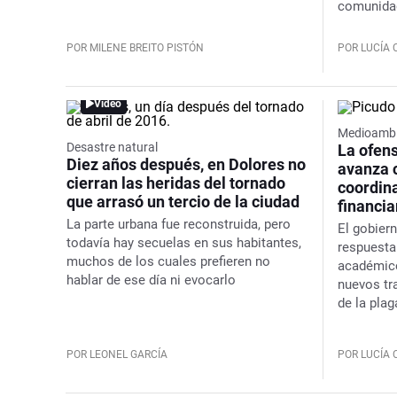
comunida
POR MILENE BREITO PISTÓN
POR LUCÍA
Video
Medioambi
Desastre natural
La ofens
Diez años después, en Dolores no
avanza 
cierran las heridas del tornado
coordina
que arrasó un tercio de la ciudad
financi
La parte urbana fue reconstruida, pero
El gobier
todavía hay secuelas en sus habitantes,
respuesta
muchos de los cuales prefieren no
académico
hablar de ese día ni evocarlo
nuevos tr
de la plag
POR LEONEL GARCÍA
POR LUCÍA