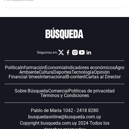
Seguinos en:
Política
Información
Economía
Indicadores económicos
Agro
Ambiente
Cultura
Deportes
Tecnología
Opinión
Financial times
Internacional
B-content
Cartas al Director
Sobre Búsqueda
Comercial
Políticas de privacidad
Términos y Condiciones
Pablo de María 1042 - 2418 8280
busquedaonline@busqueda.com.uy
Copyright busqueda.com.uy 2024 Todos los