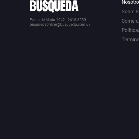
Nosotro
Sobre 
Pablo de María 1042 - 2418 8280
Comerci
busquedaonline@busqueda.com.uy
Política
Término