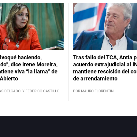
ivoqué haciendo,
Tras fallo del TCA, Antía 
do”, dice Irene Moreira,
acuerdo extrajudicial al I
iene viva “la llama” de
mantiene rescisión del co
Abierto
de arrendamiento
ÁS DELGADO
Y FEDERICO CASTILLO
POR MAURO FLORENTÍN