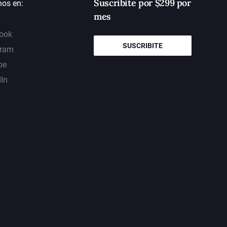
Suscribite por $299 por
nos en:
mes
ook
SUSCRIBITE
gram
be
dIn