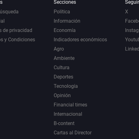
s
Secciones
Segui
Búsqueda
Política
X
al
Información
Faceb
s de privacidad
Economía
Insta
s y Condiciones
Indicadores económicos
Youtu
Agro
Linke
Ambiente
Cultura
Deportes
Tecnología
Opinión
Financial times
Internacional
B-content
Cartas al Director