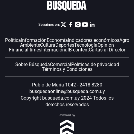
Seguinos en:
Política
Información
Economía
Indicadores económicos
Agro
Ambiente
Cultura
Deportes
Tecnología
Opinión
Financial times
Internacional
B-content
Cartas al Director
Sobre Búsqueda
Comercial
Políticas de privacidad
Términos y Condiciones
Pablo de María 1042 - 2418 8280
busquedaonline@busqueda.com.uy
Copyright busqueda.com.uy 2024 Todos los
derechos reservados