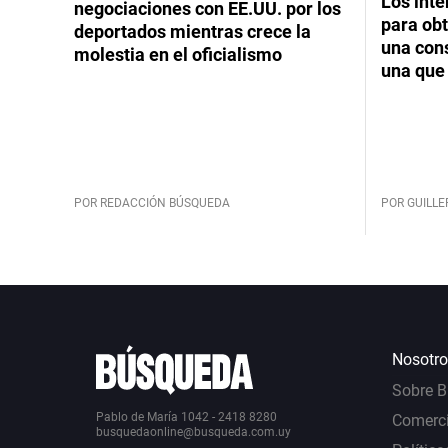
Los int
negociaciones con EE.UU. por los
para obt
deportados mientras crece la
una cons
molestia en el oficialismo
una que 
POR REDACCIÓN BÚSQUEDA
POR GUILL
Nosotro
Sobre 
Pablo de María 1042 - 2418 8280
Comerci
busquedaonline@busqueda.com.uy