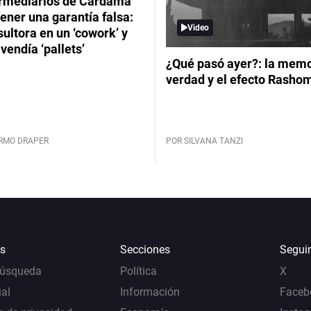
ermediarios de Cardama
ener una garantía falsa:
Video
ultora en un ‘cowork’ y
vendía ‘pallets’
¿Qué pasó ayer?: la memor
verdad y el efecto Rasho
ERMO DRAPER
POR SILVANA TANZI
s
Secciones
Segui
Búsqueda
Política
X
al
Información
Faceb