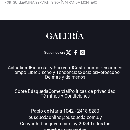
POR
GUILLERMINA SERVIAN
Y SOFÍA MIRANDA MONTERO
Seguinos en:
Actualidad
Bienestar y Sociedad
Gastronomía
Personajes
Tiempo Libre
Diseño y Tendencias
Sociales
Horóscopo
De más y de menos
Sobre Búsqueda
Comercial
Políticas de privacidad
Términos y Condiciones
Pablo de María 1042 - 2418 8280
busquedaonline@busqueda.com.uy
Copyright busqueda.com.uy 2024 Todos los