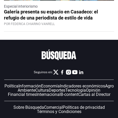
Especial interiorismo
Galería presenta su espacio en Casadeco: el
refugio de una periodista de estilo de vida
POR FEDERICA CHIARINO VANRELL
Seguinos en:
Política
Información
Economía
Indicadores económicos
Agro
Ambiente
Cultura
Deportes
Tecnología
Opinión
Financial times
Internacional
B-content
Cartas al Director
Sobre Búsqueda
Comercial
Políticas de privacidad
Términos y Condiciones