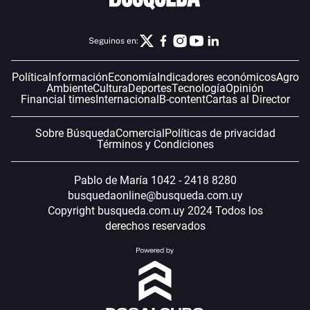
Seguinos en:
Política
Información
Economía
Indicadores económicos
Agro
Ambiente
Cultura
Deportes
Tecnología
Opinión
Financial times
Internacional
B-content
Cartas al Director
Sobre Búsqueda
Comercial
Políticas de privacidad
Términos y Condiciones
Pablo de María 1042 - 2418 8280
busquedaonline@busqueda.com.uy
Copyright busqueda.com.uy 2024 Todos los
derechos reservados