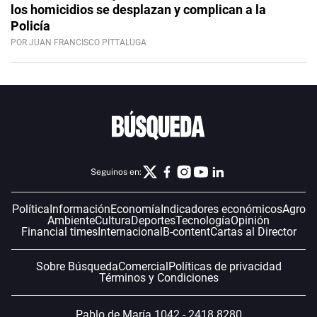
los homicidios se desplazan y complican a la
Policía
POR JUAN FRANCISCO PITTALUGA
Seguinos en:
Política
Información
Economía
Indicadores económicos
Agro
Ambiente
Cultura
Deportes
Tecnología
Opinión
Financial times
Internacional
B-content
Cartas al Director
Sobre Búsqueda
Comercial
Políticas de privacidad
Términos y Condiciones
Pablo de María 1042 - 2418 8280