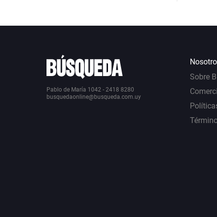
Nosotro
Sobre 
Pablo de María 1042 - 2418 8280
Comerci
busquedaonline@busqueda.com.uy
Política
Término