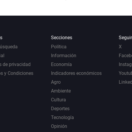
s
Secciones
Segui
Búsqueda
Política
X
al
Información
Faceb
s de privacidad
Economía
Insta
s y Condiciones
Indicadores económicos
Youtu
Agro
Linke
Ambiente
Cultura
Deportes
Tecnología
Opinión