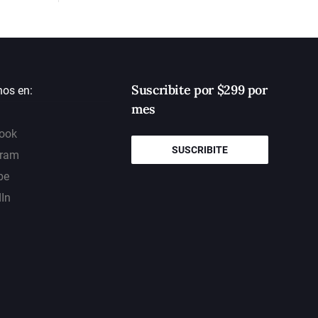
Suscribite por $299 por
nos en:
mes
ook
SUSCRIBITE
gram
be
dIn