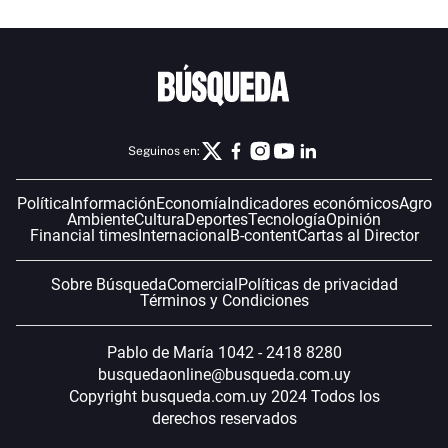
Seguinos en:
Política
Información
Economía
Indicadores económicos
Agro
Ambiente
Cultura
Deportes
Tecnología
Opinión
Financial times
Internacional
B-content
Cartas al Director
Sobre Búsqueda
Comercial
Políticas de privacidad
Términos y Condiciones
Pablo de María 1042 - 2418 8280
busquedaonline@busqueda.com.uy
Copyright busqueda.com.uy 2024 Todos los
derechos reservados