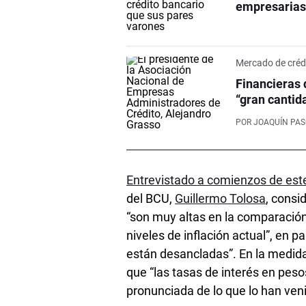
empresarias
Mercado de créd
Financieras 
“gran cantid
POR
JOAQUÍN PA
Entrevistado a comienzos de es
del BCU,
Guillermo Tolosa
, consi
“son muy altas en la comparación
niveles de inflación actual”, en p
están desancladas”. En la medid
que “las tasas de interés en pe
pronunciada de lo que lo han ven