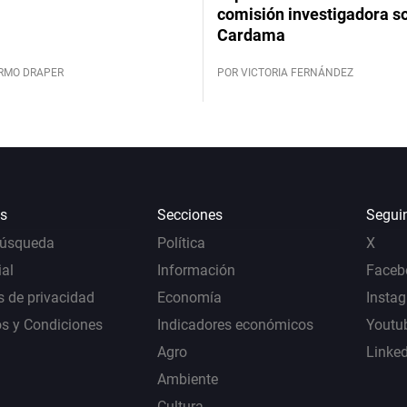
comisión investigadora s
Cardama
ERMO DRAPER
POR VICTORIA FERNÁNDEZ
s
Secciones
Segui
Búsqueda
Política
X
al
Información
Faceb
s de privacidad
Economía
Insta
s y Condiciones
Indicadores económicos
Youtu
Agro
Linke
Ambiente
Cultura