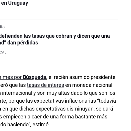
 en Uruguay
ito
defienden las tasas que cobran y dicen que una
ad” dan pérdidas
SCAL
te mes por
Búsqueda
, el recién asumido presidente
deró que las
tasas de interés
en moneda nacional
 internacional y son muy altas dado lo que son los
arte, porque las expectativas inflacionarias “todavía
a en que dichas expectativas disminuyan, se dará
sos empiecen a caer de una forma bastante más
ido haciendo”, estimó.