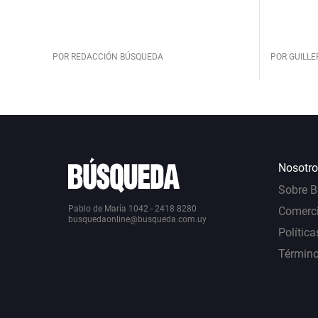
POR REDACCIÓN BÚSQUEDA
POR GUILL
Nosotro
Sobre 
Pablo de María 1042 - 2418 8280
Comerci
busquedaonline@busqueda.com.uy
Política
Término