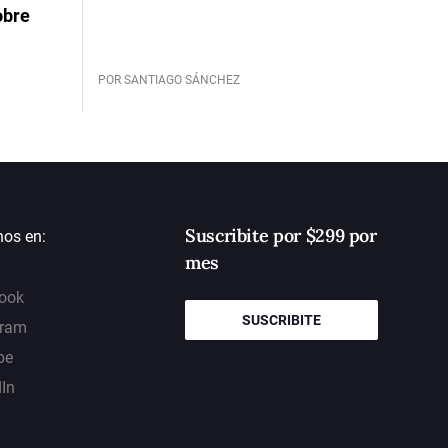
obre
POR SANTIAGO SÁNCHEZ
Suscribite por $299 por
nos en:
mes
ook
SUSCRIBITE
gram
be
dIn