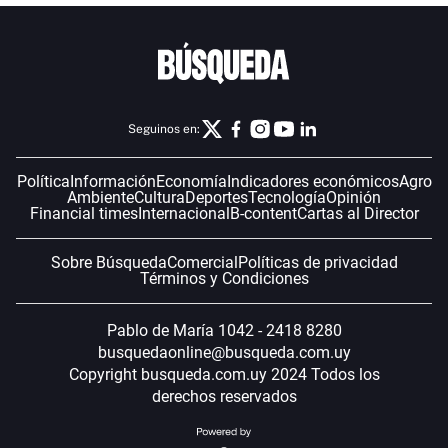
Seguinos en:
Política
Información
Economía
Indicadores económicos
Agro
Ambiente
Cultura
Deportes
Tecnología
Opinión
Financial times
Internacional
B-content
Cartas al Director
Sobre Búsqueda
Comercial
Políticas de privacidad
Términos y Condiciones
Pablo de María 1042 - 2418 8280
busquedaonline@busqueda.com.uy
Copyright busqueda.com.uy 2024 Todos los
derechos reservados