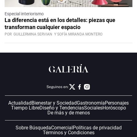
Especial interiorismo
La diferencia está en los detalles: piezas que
transforman cualquier espacio
POR
GUILLERMINA SERVIAN
Y SOFÍA MIRANDA MONTERO
Seguinos en:
Actualidad
Bienestar y Sociedad
Gastronomía
Personajes
Tiempo Libre
Diseño y Tendencias
Sociales
Horóscopo
De más y de menos
Sobre Búsqueda
Comercial
Políticas de privacidad
Términos y Condiciones