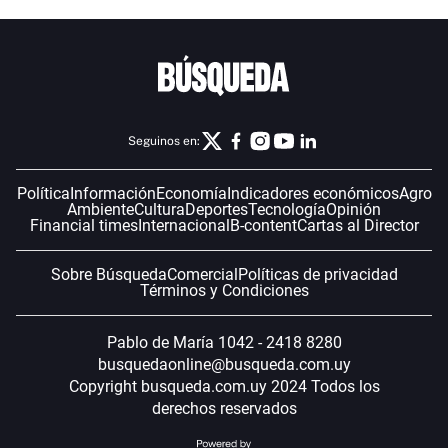
Seguinos en:
Política
Información
Economía
Indicadores económicos
Agro
Ambiente
Cultura
Deportes
Tecnología
Opinión
Financial times
Internacional
B-content
Cartas al Director
Sobre Búsqueda
Comercial
Políticas de privacidad
Términos y Condiciones
Pablo de María 1042 - 2418 8280
busquedaonline@busqueda.com.uy
Copyright busqueda.com.uy 2024 Todos los
derechos reservados