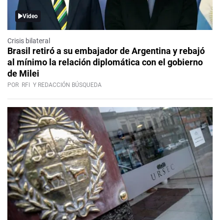
Video
Crisis bilateral
Brasil retiró a su embajador de Argentina y rebajó
al mínimo la relación diplomática con el gobierno
de Milei
POR
RFI
Y REDACCIÓN BÚSQUEDA