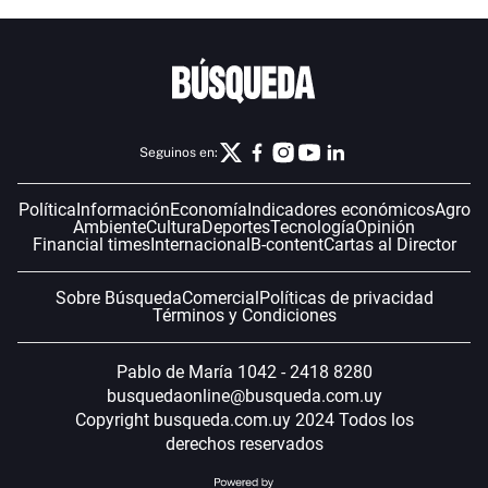
Seguinos en:
Política
Información
Economía
Indicadores económicos
Agro
Ambiente
Cultura
Deportes
Tecnología
Opinión
Financial times
Internacional
B-content
Cartas al Director
Sobre Búsqueda
Comercial
Políticas de privacidad
Términos y Condiciones
Pablo de María 1042 - 2418 8280
busquedaonline@busqueda.com.uy
Copyright busqueda.com.uy 2024 Todos los
derechos reservados