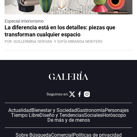
Especial interiorismo
La diferencia está en los detalles: piezas que
transforman cualquier espacio
POR
GUILLERMINA SERVIAN
Y SOFÍA MIRANDA MONTERO
Seguinos en:
Actualidad
Bienestar y Sociedad
Gastronomía
Personajes
Tiempo Libre
Diseño y Tendencias
Sociales
Horóscopo
De más y de menos
Sobre Búsqueda
Comercial
Políticas de privacidad