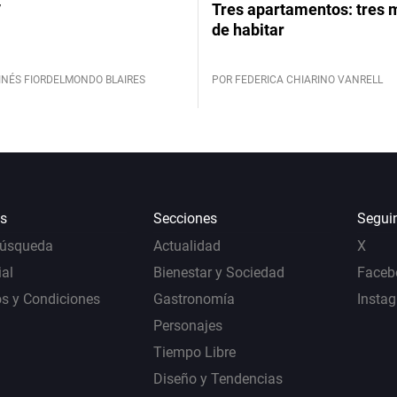
y
Tres apartamentos: tres
de habitar
INÉS FIORDELMONDO BLAIRES
POR FEDERICA CHIARINO VANRELL
s
Secciones
Segui
Búsqueda
Actualidad
X
al
Bienestar y Sociedad
Faceb
s y Condiciones
Gastronomía
Insta
Personajes
Tiempo Libre
Diseño y Tendencias