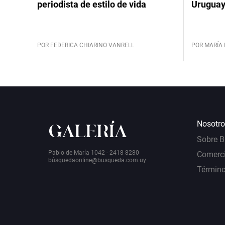
periodista de estilo de vida
Urugua
POR FEDERICA CHIARINO VANRELL
POR MARÍA 
Nosotro
Sobre 
Pablo de María 1042 - 2418 8280
Comerci
bú
squedaonline@busqueda.com.uy
Término