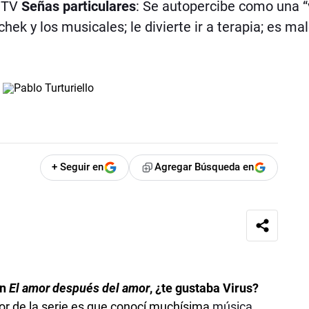
e TV
Señas particulares
: Se autopercibe como una “
hek y los musicales; le divierte ir a terapia; es ma
+ Seguir en
Agregar Búsqueda en
en
El amor después del amor
, ¿te gustaba Virus?
or de la serie es que conocí muchísima
música