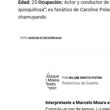
Edad:
25
Ocupación:
Actor y conductor d
quisquillosa”; es fanático de Caroline Polac
chamuyando
FOTO
ADRIÁN ECHEVERRIAGA
POR
MILENE BREITO PISTÓN
Redactora de Galería
Interpretaste a Marcelo Moura 
Conocía un par de temas. Lo mej