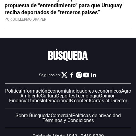
propuesta de “entendimiento” para que Uruguay
reciba deportados de “terceros países”
POR GUILLERMO DRAPER
Seguinos en:
Política
Información
Economía
Indicadores económicos
Agro
Ambiente
Cultura
Deportes
Tecnología
Opinión
Financial times
Internacional
B-content
Cartas al Director
Sobre Búsqueda
Comercial
Políticas de privacidad
Términos y Condiciones