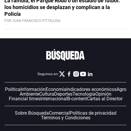
La rambla, el Parque Rodó o un estadio de fútbol:
los homicidios se desplazan y complican a la
Policía
POR JUAN FRANCISCO PITTALUGA
Seguinos en:
Política
Información
Economía
Indicadores económicos
Agro
Ambiente
Cultura
Deportes
Tecnología
Opinión
Financial times
Internacional
B-content
Cartas al Director
Sobre Búsqueda
Comercial
Políticas de privacidad
Términos y Condiciones