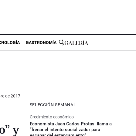
CNOLOGÍA
GASTRONOMÍA
bre de 2017
SELECCIÓN SEMANAL
n
Crecimiento económico
Economista Juan Carlos Protasi llama a
o” y
“frenar el intento socializador para
escapar del estancamiento”