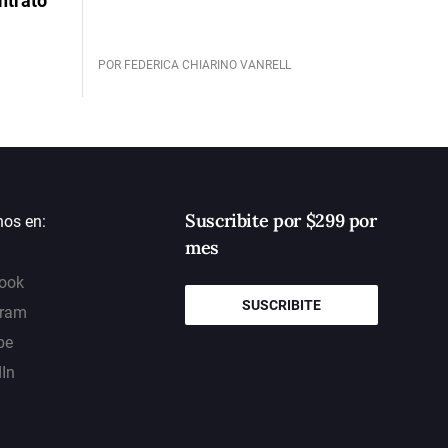
ntrato
POR FEDERICA CHIARINO VANRELL
Suscribite por $299 por
nos en:
mes
ook
SUSCRIBITE
gram
be
dIn