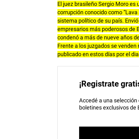
El juez brasileño Sergio Moro es
corrupción conocido como “Lava 
sistema político de su país. Envió 
empresarios más poderosos de Bra
condenó a más de nueve años de
Frente a los juzgados se venden 
publicado en estos días por el d
¡Registrate grati
Accedé a una selección de
boletines exclusivos de