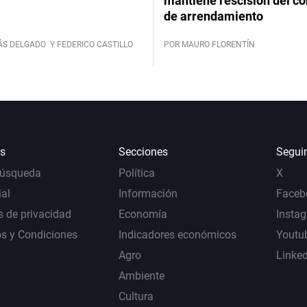
mantiene rescisión del co
de arrendamiento
ÁS DELGADO
Y FEDERICO CASTILLO
POR MAURO FLORENTÍN
s
Secciones
Segui
Búsqueda
Política
X
al
Información
Faceb
s de privacidad
Economía
Insta
s y Condiciones
Indicadores económicos
Youtu
Agro
Linke
Ambiente
Cultura