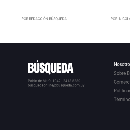
POR REDACCIÓN BÚSQUEDA
POR
NICOL
Nosotro
Sobre 
Pablo de María 1042 - 2418 8280
Comerci
busquedaonline@busqueda.com.uy
Política
Término