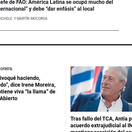
efe de FAO: América Latina se ocupó mucho del
ernacional” y debe “dar enfásis” al local
NICHELE
Y MARTÍN MOCOROA
ivoqué haciendo,
do”, dice Irene Moreira,
iene viva “la llama” de
Abierto
Tras fallo del TCA, Antía 
acuerdo extrajudicial al I