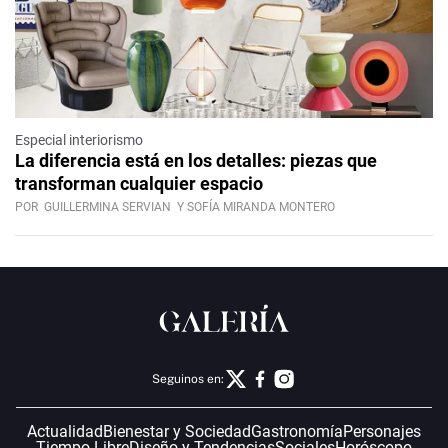
Especial interiorismo
La diferencia está en los detalles: piezas que
transforman cualquier espacio
POR
GUILLERMINA SERVIAN
Y SOFÍA MIRANDA MONTERO
Seguinos en:
Actualidad
Bienestar y Sociedad
Gastronomía
Personajes
Tiempo Libre
Diseño y Tendencias
Sociales
Horóscopo