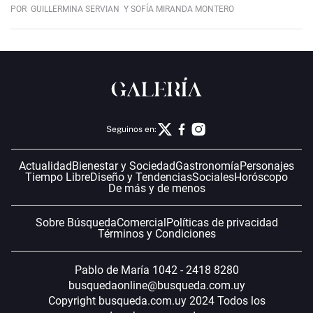
POR
GUILLERMINA SERVIAN
Y SOFÍA MIRANDA MONTERO
Seguinos en:
Actualidad
Bienestar y Sociedad
Gastronomía
Personajes
Tiempo Libre
Diseño y Tendencias
Sociales
Horóscopo
De más y de menos
Sobre Búsqueda
Comercial
Políticas de privacidad
Términos y Condiciones
Pablo de María 1042 - 2418 8280
busquedaonline@busqueda.com.uy
Copyright busqueda.com.uy 2024 Todos los