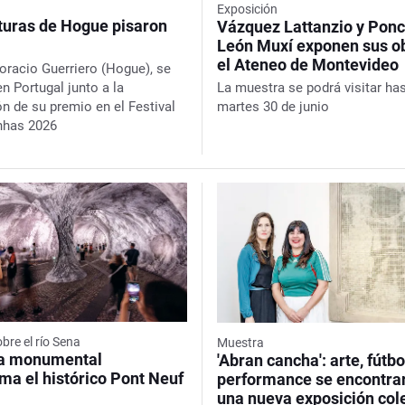
n
Exposición
aturas de Hogue pisaron
Vázquez Lattanzio y Ponc
León Muxí exponen sus o
el Ateneo de Montevideo
Horacio Guerriero (Hogue), se
La muestra se podrá visitar has
n Portugal junto a la
martes 30 de junio
ón de su premio en el Festival
nhas 2026
bre el río Sena
Muestra
a monumental
'Abran cancha': arte, fútbo
ma el histórico Pont Neuf
performance se encontra
s
una nueva exposición col