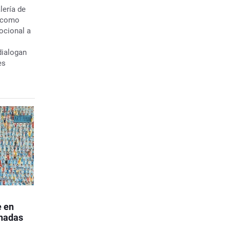
lería de
l como
ocional a
dialogan
es
e en
chadas