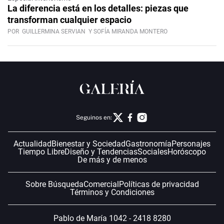
La diferencia está en los detalles: piezas que
transforman cualquier espacio
POR
GUILLERMINA SERVIAN
Y SOFÍA MIRANDA MONTERO
Seguinos en:
Actualidad
Bienestar y Sociedad
Gastronomía
Personajes
Tiempo Libre
Diseño y Tendencias
Sociales
Horóscopo
De más y de menos
Sobre Búsqueda
Comercial
Políticas de privacidad
Términos y Condiciones
Pablo de María 1042 - 2418 8280