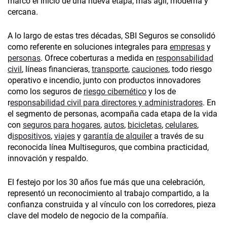
marcó el inicio de una nueva etapa, más ágil, moderna y
cercana.
A lo largo de estas tres décadas, SBI Seguros se consolidó
como referente en soluciones integrales para
empresas
y
personas
. Ofrece coberturas a medida en
responsabilidad
civil
, líneas financieras,
transporte
,
cauciones
, todo riesgo
operativo e incendio, junto con productos innovadores
como los seguros de
riesgo cibernético
y los de
r
esponsabilidad civil para directores y administradores
. En
el segmento de personas, acompaña cada etapa de la vida
con
seguros para hogares
,
autos
,
bicicletas
,
celulares
,
d
ispositivos
,
viajes
y
garantía de alquiler
a través de su
reconocida línea Multiseguros, que combina practicidad,
innovación y respaldo.
El festejo por los 30 años fue más que una celebración,
representó un reconocimiento al trabajo compartido, a la
confianza construida y al vínculo con los corredores, pieza
clave del modelo de negocio de la compañía.