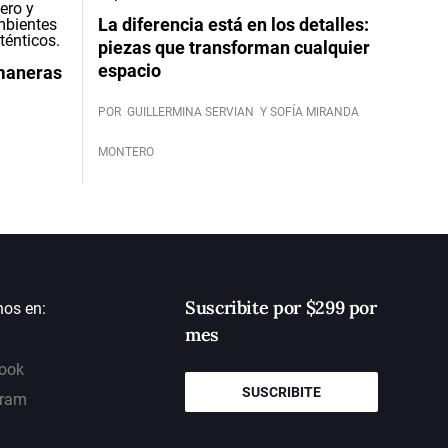
La diferencia está en los detalles:
piezas que transforman cualquier
espacio
 maneras
POR
GUILLERMINA SERVIAN
Y SOFÍA MIRANDA
MONTERO
Suscribite por $299 por
nos en:
mes
ook
SUSCRIBITE
gram