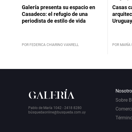
Galería presenta su espacio en
Casas cá
Casadeco: el refugio de una
arquitec
periodista de estilo de vida
Urugua
POR FEDERICA CHIARINO VANRELL
POR MARÍA 
Nosotro
Sobre 
Pablo de María 1042 - 2418 8280
Comerci
bú
squedaonline@busqueda.com.uy
Término