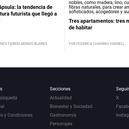
psula: la tendencia de
tura futurista que llegó a
y
Tres apartamentos: tres
de habitar
INÉS FIORDELMONDO BLAIRES
POR FEDERICA CHIARINO VANRELL
s
Secciones
Segui
Búsqueda
Actualidad
X
al
Bienestar y Sociedad
Faceb
s y Condiciones
Gastronomía
Insta
Personajes