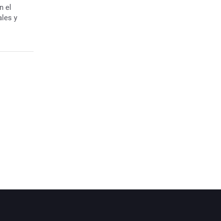
n el
les y