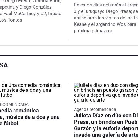
e Diego Presa, Victoria Brion,
En estos días actuarán el arge
apetina y Diego González;
J y el uruguayo Diego Presa; se
de Paul McCartney y U2; tributo
anunciaron las visitas de los i
 Los Tontos
Keane y el argentino Wos para 
próxima primavera
ESA
RECOMENDADA
Agenda recomendada
edia romántica
Julieta Díaz en dúo con D
a, música de a dos y una
Presa, un brindis en Pueb
e fútbol
Garzón y la euforia depor
invade una galería de art