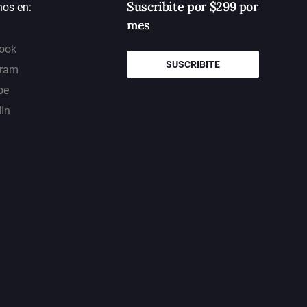
Suscribite por $299 por
nos en:
mes
ook
SUSCRIBITE
gram
be
dIn