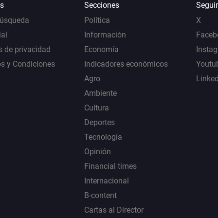
s
Secciones
Segui
Búsqueda
Política
X
al
Información
Faceb
s de privacidad
Economía
Insta
s y Condiciones
Indicadores económicos
Youtu
Agro
Linke
Ambiente
Cultura
Deportes
Tecnología
Opinión
Financial times
Internacional
B-content
Cartas al Director