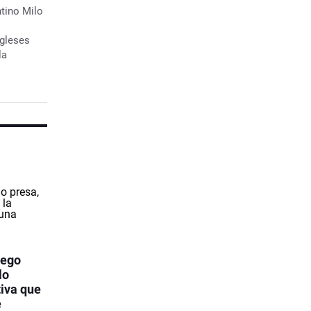
ntino Milo
ngleses
la
iego
lo
tiva que
e