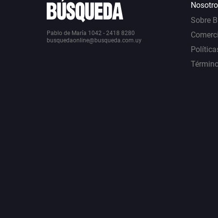
Nosotro
Sobre 
Pablo de María 1042 - 2418 8280
Comerci
busquedaonline@busqueda.com.uy
Política
Término