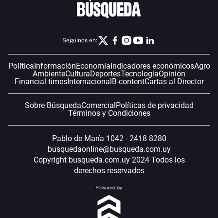
Seguinos en:
Política
Información
Economía
Indicadores económicos
Agro
Ambiente
Cultura
Deportes
Tecnología
Opinión
Financial times
Internacional
B-content
Cartas al Director
Sobre Búsqueda
Comercial
Políticas de privacidad
Términos y Condiciones
Pablo de María 1042 - 2418 8280
busquedaonline@busqueda.com.uy
Copyright busqueda.com.uy 2024 Todos los
derechos reservados