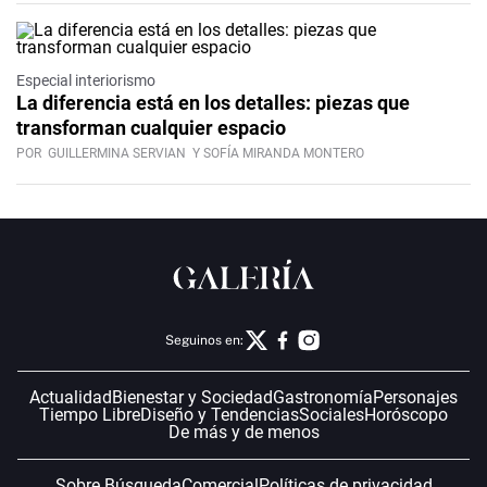
Especial interiorismo
La diferencia está en los detalles: piezas que
transforman cualquier espacio
POR
GUILLERMINA SERVIAN
Y SOFÍA MIRANDA MONTERO
Seguinos en:
Actualidad
Bienestar y Sociedad
Gastronomía
Personajes
Tiempo Libre
Diseño y Tendencias
Sociales
Horóscopo
De más y de menos
Sobre Búsqueda
Comercial
Políticas de privacidad