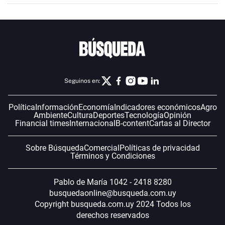
Seguinos en:
Política
Información
Economía
Indicadores económicos
Agro
Ambiente
Cultura
Deportes
Tecnología
Opinión
Financial times
Internacional
B-content
Cartas al Director
Sobre Búsqueda
Comercial
Políticas de privacidad
Términos y Condiciones
Pablo de María 1042 - 2418 8280
busquedaonline@busqueda.com.uy
Copyright busqueda.com.uy 2024 Todos los
derechos reservados