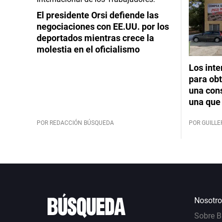
El presidente Orsi defiende las
negociaciones con EE.UU. por los
deportados mientras crece la
molestia en el oficialismo
Los int
para obt
una cons
una que 
POR REDACCIÓN BÚSQUEDA
POR GUILL
Nosotro
Sobre 