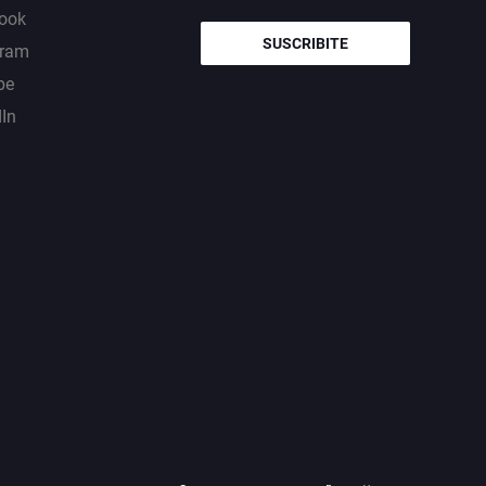
ook
SUSCRIBITE
gram
be
dIn