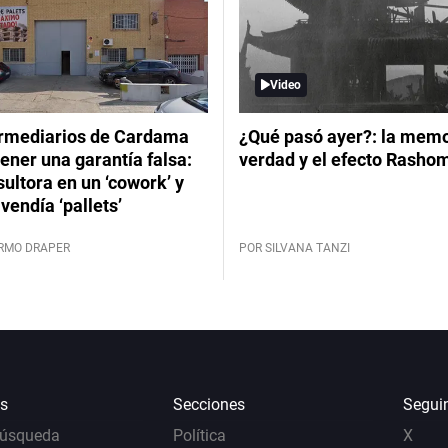
Video
ermediarios de Cardama
¿Qué pasó ayer?: la memor
ener una garantía falsa:
verdad y el efecto Rasho
ultora en un ‘cowork’ y
vendía ‘pallets’
ERMO DRAPER
POR SILVANA TANZI
s
Secciones
Segui
Búsqueda
Política
X