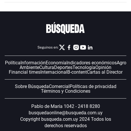
Seguinos en:
Política
Información
Economía
Indicadores económicos
Agro
Ambiente
Cultura
Deportes
Tecnología
Opinión
Financial times
Internacional
B-content
Cartas al Director
Sobre Búsqueda
Comercial
Políticas de privacidad
Términos y Condiciones
Pablo de María 1042 - 2418 8280
busquedaonline@busqueda.com.uy
Copyright busqueda.com.uy 2024 Todos los
derechos reservados