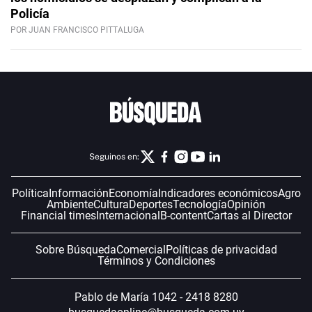
Policía
POR JUAN FRANCISCO PITTALUGA
Seguinos en:
Política
Información
Economía
Indicadores económicos
Agro
Ambiente
Cultura
Deportes
Tecnología
Opinión
Financial times
Internacional
B-content
Cartas al Director
Sobre Búsqueda
Comercial
Políticas de privacidad
Términos y Condiciones
Pablo de María 1042 - 2418 8280