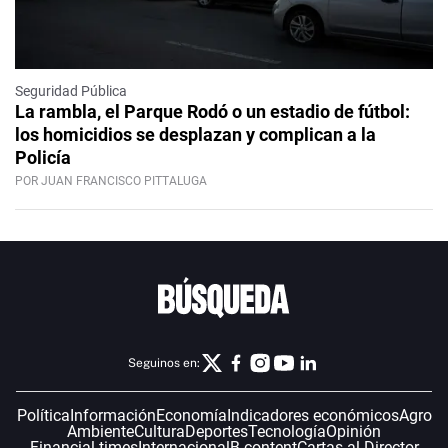
Seguridad Pública
La rambla, el Parque Rodó o un estadio de fútbol:
los homicidios se desplazan y complican a la
Policía
POR JUAN FRANCISCO PITTALUGA
Seguinos en:
Política
Información
Economía
Indicadores económicos
Agro
Ambiente
Cultura
Deportes
Tecnología
Opinión
Financial times
Internacional
B-content
Cartas al Director