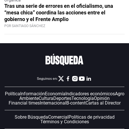
Orgánica
Tras una serie de errores en el oficialismo, una
“mesa chica” coordina las acciones entre el
gobierno y el Frente Amplio
POR SANTIAGO SÁNCHEZ
Seguinos en:
Política
Información
Economía
Indicadores económicos
Agro
Ambiente
Cultura
Deportes
Tecnología
Opinión
Financial times
Internacional
B-content
Cartas al Director
Sobre Búsqueda
Comercial
Políticas de privacidad
Términos y Condiciones