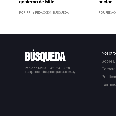
gobierno de Milei
sector
POR
RFI
Y REDACCIÓN BÚSQUEDA
POR REDAC
Nosotro
Sobre 
Pablo de María 1042 - 2418 8280
Comerci
busquedaonline@busqueda.com.uy
Política
Término