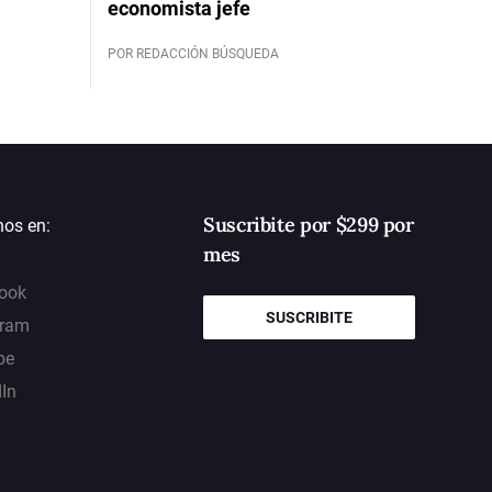
economista jefe
POR REDACCIÓN BÚSQUEDA
Suscribite por $299 por
nos en:
mes
ook
SUSCRIBITE
gram
be
dIn