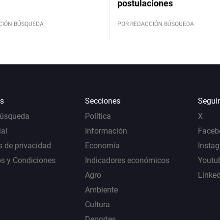
postulaciones
CIÓN BÚSQUEDA
POR REDACCIÓN BÚSQUEDA
s
Secciones
Segui
Búsqueda
Política
X
al
Información
Faceb
s de privacidad
Economía
Insta
s y Condiciones
Indicadores económicos
Youtu
Agro
Linke
Ambiente
Cultura
Deportes