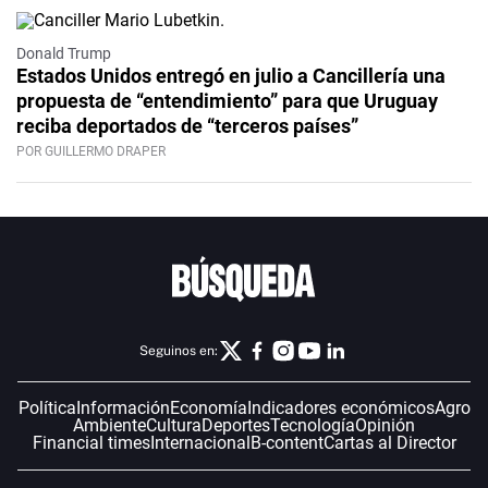
Donald Trump
Estados Unidos entregó en julio a Cancillería una
propuesta de “entendimiento” para que Uruguay
reciba deportados de “terceros países”
POR GUILLERMO DRAPER
Seguinos en:
Política
Información
Economía
Indicadores económicos
Agro
Ambiente
Cultura
Deportes
Tecnología
Opinión
Financial times
Internacional
B-content
Cartas al Director