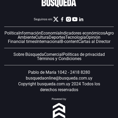
Seguinos en:
Política
Información
Economía
Indicadores económicos
Agro
Ambiente
Cultura
Deportes
Tecnología
Opinión
Financial times
Internacional
B-content
Cartas al Director
Sobre Búsqueda
Comercial
Políticas de privacidad
Términos y Condiciones
Pablo de María 1042 - 2418 8280
busquedaonline@busqueda.com.uy
Copyright busqueda.com.uy 2024 Todos los
derechos reservados