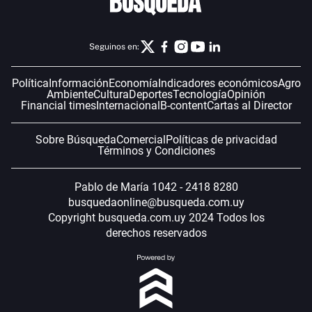
Seguinos en:
Política
Información
Economía
Indicadores económicos
Agro
Ambiente
Cultura
Deportes
Tecnología
Opinión
Financial times
Internacional
B-content
Cartas al Director
Sobre Búsqueda
Comercial
Políticas de privacidad
Términos y Condiciones
Pablo de María 1042 - 2418 8280
busquedaonline@busqueda.com.uy
Copyright busqueda.com.uy 2024 Todos los
derechos reservados