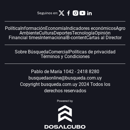
Seguinos en:
Política
Información
Economía
Indicadores económicos
Agro
Ambiente
Cultura
Deportes
Tecnología
Opinión
Financial times
Internacional
B-content
Cartas al Director
Sobre Búsqueda
Comercial
Políticas de privacidad
Términos y Condiciones
Pablo de María 1042 - 2418 8280
busquedaonline@busqueda.com.uy
Copyright busqueda.com.uy 2024 Todos los
derechos reservados