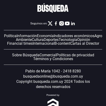
Seguinos en:
Política
Información
Economía
Indicadores económicos
Agro
Ambiente
Cultura
Deportes
Tecnología
Opinión
Financial times
Internacional
B-content
Cartas al Director
Sobre Búsqueda
Comercial
Políticas de privacidad
Términos y Condiciones
Pablo de María 1042 - 2418 8280
busquedaonline@busqueda.com.uy
Copyright busqueda.com.uy 2024 Todos los
derechos reservados