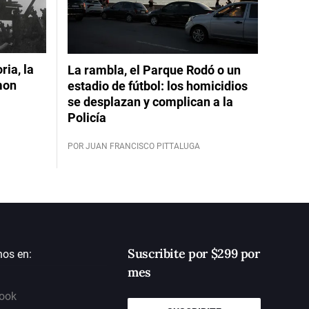
ia, la
La rambla, el Parque Rodó o un
mon
estadio de fútbol: los homicidios
se desplazan y complican a la
Policía
POR JUAN FRANCISCO PITTALUGA
Suscribite por $299 por
nos en:
mes
ook