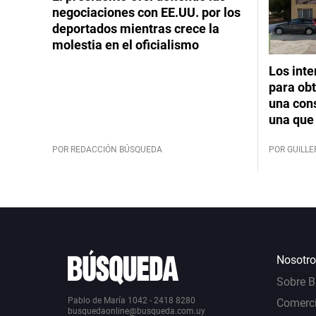
negociaciones con EE.UU. por los
deportados mientras crece la
molestia en el oficialismo
Los int
para obt
una cons
una que 
POR REDACCIÓN BÚSQUEDA
POR GUILL
Nosotro
Sobre 
Pablo de María 1042 - 2418 8280
Comerci
busquedaonline@busqueda.com.uy