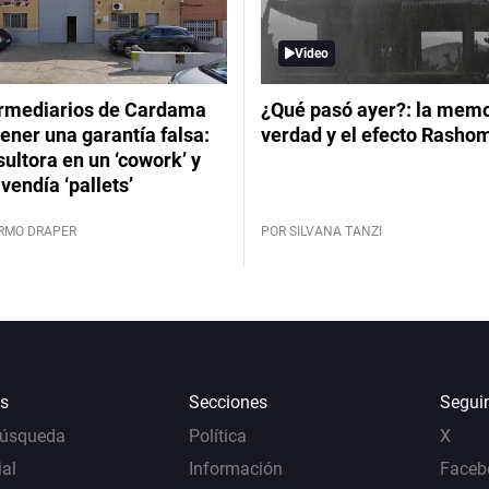
Video
ermediarios de Cardama
¿Qué pasó ayer?: la memor
ener una garantía falsa:
verdad y el efecto Rasho
ultora en un ‘cowork’ y
vendía ‘pallets’
ERMO DRAPER
POR SILVANA TANZI
s
Secciones
Segui
Búsqueda
Política
X
al
Información
Faceb