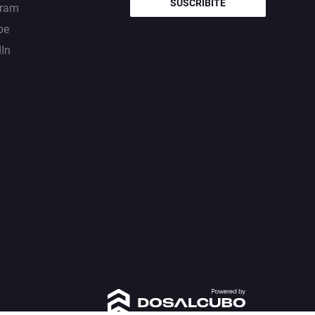
SUSCRIBITE
gram
be
dIn