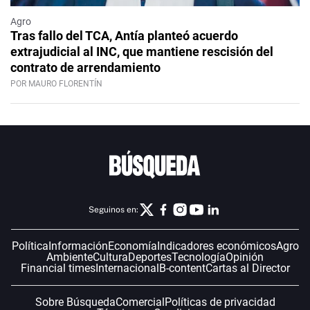
Agro
Tras fallo del TCA, Antía planteó acuerdo
extrajudicial al INC, que mantiene rescisión del
contrato de arrendamiento
POR MAURO FLORENTÍN
Seguinos en:
Política
Información
Economía
Indicadores económicos
Agro
Ambiente
Cultura
Deportes
Tecnología
Opinión
Financial times
Internacional
B-content
Cartas al Director
Sobre Búsqueda
Comercial
Políticas de privacidad