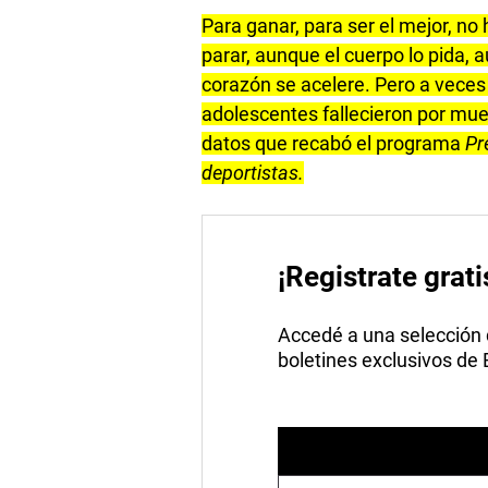
Para ganar, para ser el mejor, no
parar, aunque el cuerpo lo pida,
corazón se acelere. Pero a veces
adolescentes fallecieron por mue
datos que recabó el programa
Pr
deportistas.
¡Registrate grati
Accedé a una selección de
boletines exclusivos de