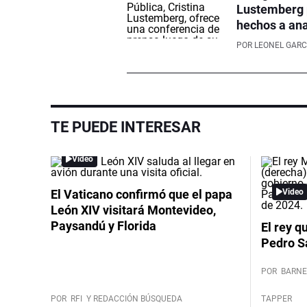
Lustemberg p
hechos a ana
POR
LEONEL GARC
TE PUEDE INTERESAR
Video
El Vaticano confirmó que el papa
Video
León XIV visitará Montevideo,
Paysandú y Florida
El rey q
Pedro S
POR
BARNE
POR
RFI
Y REDACCIÓN BÚSQUEDA
TAPPER