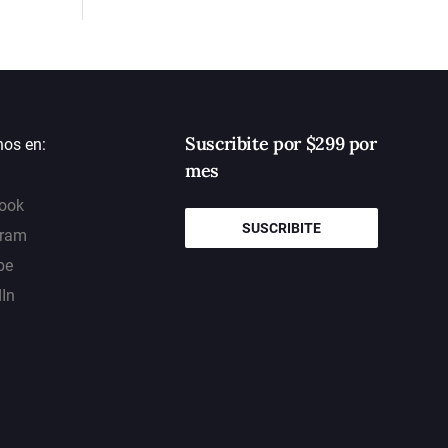
Suscribite por $299 por
nos en:
mes
ook
SUSCRIBITE
gram
be
dIn