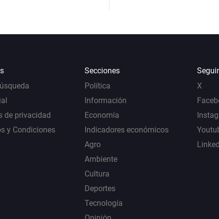
s
Secciones
Segui
Búsqueda
Política
X
al
Información
Faceb
s de privacidad
Economía
Insta
s y Condiciones
Indicadores económicos
Youtu
Agro
Linke
Ambiente
Cultura
Deportes
Tecnología
Opinión