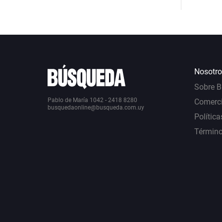
Nosotro
Sobre 
Pablo de María 1042 - 2418 8280
Comerci
busquedaonline@busqueda.com.uy
Política
Término