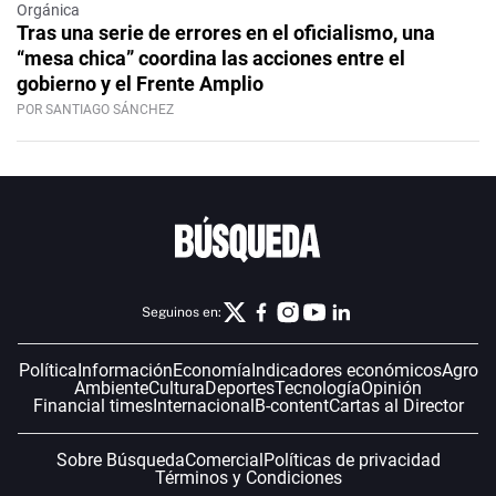
Orgánica
Tras una serie de errores en el oficialismo, una
“mesa chica” coordina las acciones entre el
gobierno y el Frente Amplio
POR SANTIAGO SÁNCHEZ
Seguinos en:
Política
Información
Economía
Indicadores económicos
Agro
Ambiente
Cultura
Deportes
Tecnología
Opinión
Financial times
Internacional
B-content
Cartas al Director
Sobre Búsqueda
Comercial
Políticas de privacidad
Términos y Condiciones