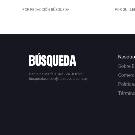
POR REDACCIÓN BÚSQUEDA
POR GUILL
Nosotro
Sobre 
Pablo de María 1042 - 2418 8280
Comerci
busquedaonline@busqueda.com.uy
Política
Término