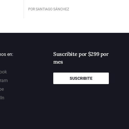
POR SANTIAGO SÁNCHEZ
Suscribite por $299 por
nos en:
mes
ook
SUSCRIBITE
gram
be
dIn